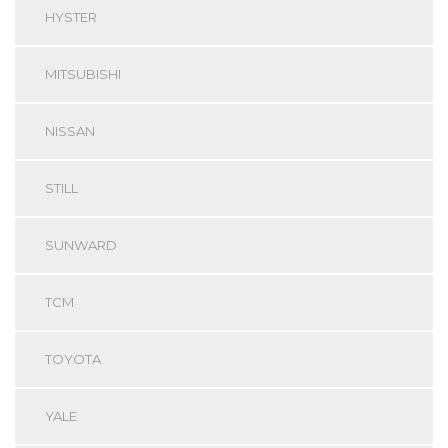
HYSTER
MITSUBISHI
NISSAN
STILL
SUNWARD
TCM
TOYOTA
YALE