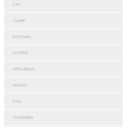
CAT
CLARK
DOOSAN
HYSTER
MITSUBISHI
NISSAN
STILL
SUNWARD