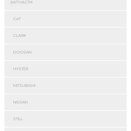
ЗАПЧАСТИ
CAT
CLARK
DOOSAN
HYSTER
MITSUBISHI
NISSAN
STILL