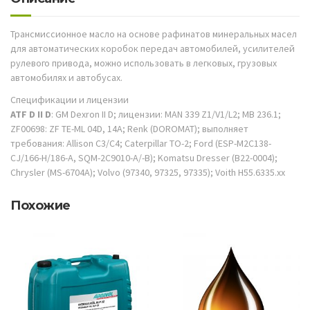
Трансмиссионное масло на основе рафинатов минеральных масел
для автоматических коробок передач автомобилей, усилителей
рулевого привода, можно использовать в легковых, грузовых
автомобилях и автобусах.
Спецификации и лицензии
ATF D II D
: GM Dexron II D; лицензии: MAN 339 Z1/V1/L2; MB 236.1;
ZF00698: ZF TE-ML 04D, 14A; Renk (DOROMAT); выполняет
требования: Allison C3/C4; Caterpillar TO-2; Ford (ESP-M2C138-
CJ/166-H/186-A, SQM-2C9010-A/-B); Komatsu Dresser (B22-0004);
Chrysler (MS-6704A); Volvo (97340, 97325, 97335); Voith H55.6335.xx
Похожие