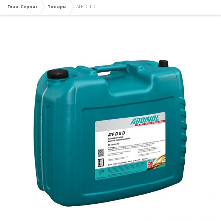
Глав-Сервис
Товары
ATF D II D