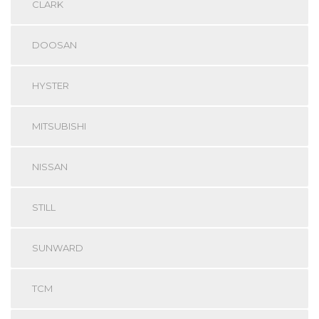
CLARK
DOOSAN
HYSTER
MITSUBISHI
NISSAN
STILL
SUNWARD
TCM