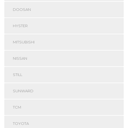
DOOSAN
HYSTER
MITSUBISHI
NISSAN
STILL
SUNWARD
TCM
TOYOTA