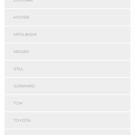
HYSTER
MITSUBISHI
NISSAN
STILL
SUNWARD
TCM
TOYOTA