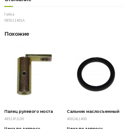
Гайка
089111401A
Похожие
Палец рулевого моста
Сальник маслосъемный
48513FJ100
40024L1400
Цена по запросу
Цена по запросу