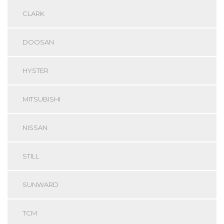
CLARK
DOOSAN
HYSTER
MITSUBISHI
NISSAN
STILL
SUNWARD
TCM