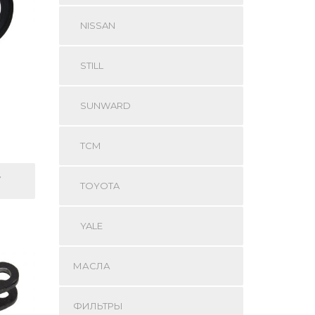
NISSAN
STILL
SUNWARD
TCM
У
TOYOTA
YALE
МАСЛА
ФИЛЬТРЫ