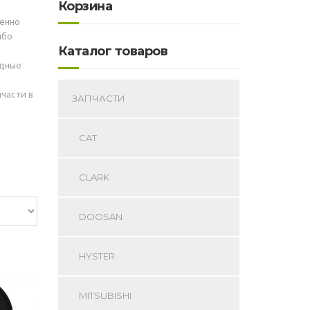
Корзина
менно
ибо
Каталог товаров
одные
части в
ЗАПЧАСТИ
CAT
CLARK
DOOSAN
HYSTER
MITSUBISHI