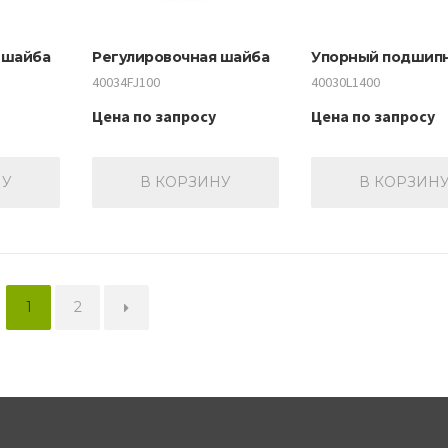
 шайба
Регулировочная шайба
Упорный подшип
40034FJ100
40030L1400
Цена по запросу
Цена по запросу
НУ
В КОРЗИНУ
В КОРЗИН
1
2
→