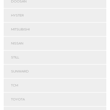
DOOSAN
HYSTER
MITSUBISHI
NISSAN
STILL
SUNWARD
TCM
TOYOTA