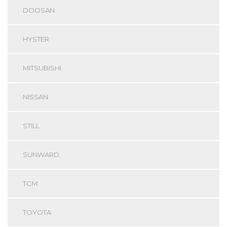
DOOSAN
HYSTER
MITSUBISHI
NISSAN
STILL
SUNWARD
TCM
TOYOTA